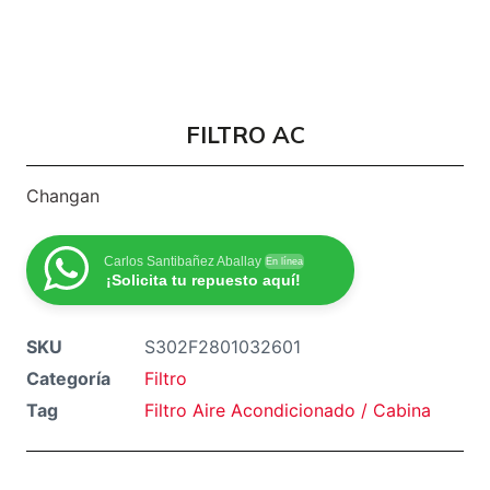
FILTRO AC
Changan
Carlos Santibañez Aballay
En línea
¡Solicita tu repuesto aquí!
SKU
S302F2801032601
Categoría
Filtro
Tag
Filtro Aire Acondicionado / Cabina