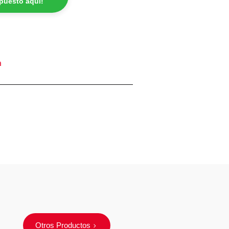
epuesto aquí!
a
Otros Productos