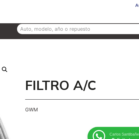
A
NUEVOS
SERVICIOS
CAMIONES
SUCURSALES
FILTRO A/C
GWM
Carlos Santibañe