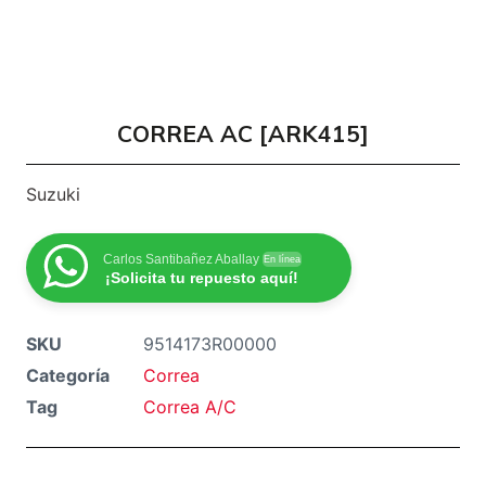
CORREA AC [ARK415]
Suzuki
Carlos Santibañez Aballay
En línea
¡Solicita tu repuesto aquí!
SKU
9514173R00000
Categoría
Correa
Tag
Correa A/C