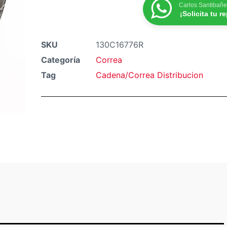
Carlos Santibañe
¡Solicita tu r
SKU
130C16776R
Categoría
Correa
Tag
Cadena/Correa Distribucion