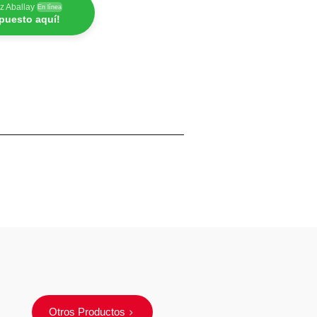
z Aballay
En línea
epuesto aquí!
Otros Productos