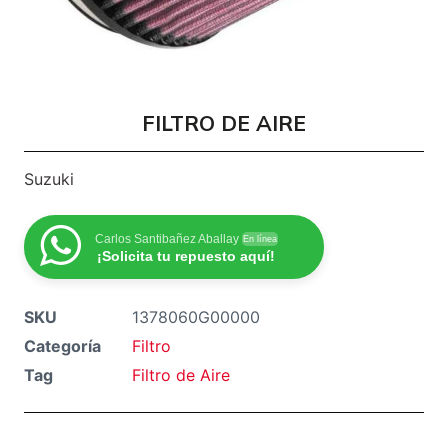
FILTRO DE AIRE
Suzuki
Carlos Santibañez Aballay
En línea
¡Solicita tu repuesto aquí!
SKU
1378060G00000
Categoría
Filtro
Tag
Filtro de Aire