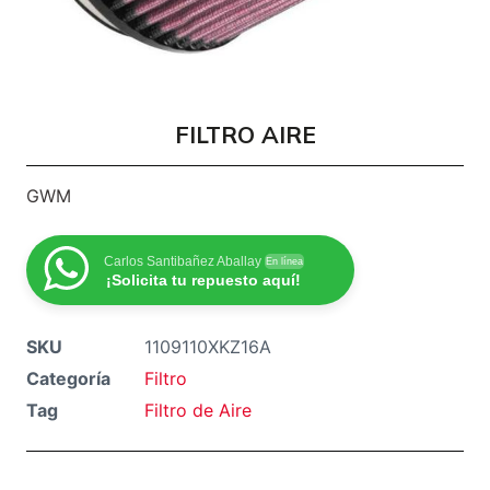
FILTRO AIRE
GWM
Carlos Santibañez Aballay
En línea
¡Solicita tu repuesto aquí!
SKU
1109110XKZ16A
Categoría
Filtro
Tag
Filtro de Aire