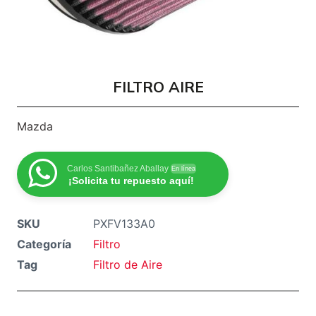
FILTRO AIRE
Mazda
Carlos Santibañez Aballay
En línea
¡Solicita tu repuesto aquí!
SKU
PXFV133A0
Categoría
Filtro
Tag
Filtro de Aire