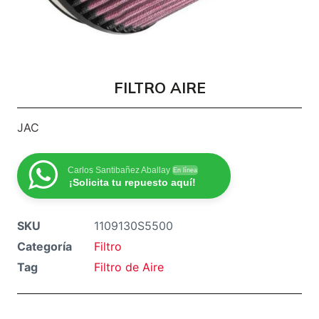
FILTRO AIRE
JAC
Carlos Santibañez Aballay
En línea
¡Solicita tu repuesto aquí!
SKU
1109130S5500
Categoría
Filtro
Tag
Filtro de Aire