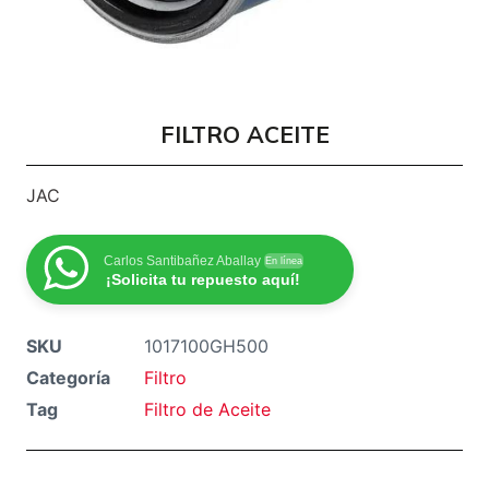
FILTRO ACEITE
JAC
Carlos Santibañez Aballay
En línea
¡Solicita tu repuesto aquí!
SKU
1017100GH500
Categoría
Filtro
Tag
Filtro de Aceite