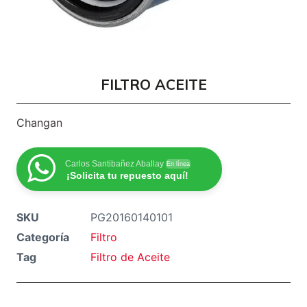
FILTRO ACEITE
Changan
Carlos Santibañez Aballay
En línea
¡Solicita tu repuesto aquí!
SKU
PG20160140101
Categoría
Filtro
Tag
Filtro de Aceite