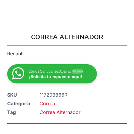
CORREA ALTERNADOR
Renault
Carlos Santibañez Aballay
En línea
¡Solicita tu repuesto aquí!
SKU
117203866R
Categoría
Correa
Tag
Correa Alternador