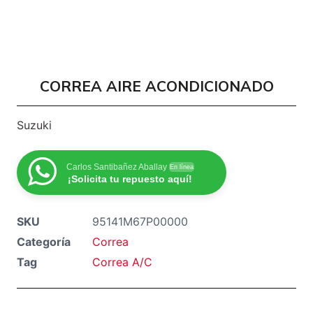
CORREA AIRE ACONDICIONADO
Suzuki
Carlos Santibañez Aballay
En línea
¡Solicita tu repuesto aquí!
SKU
95141M67P00000
Categoría
Correa
Tag
Correa A/C