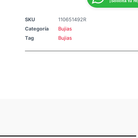
¡Solicita tu r
SKU
110651492R
Categoría
Bujias
Tag
Bujias