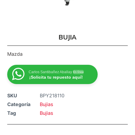
BUJIA
Mazda
Carlos Santibañez Aballay
En línea
¡Solicita tu repuesto aquí!
SKU
BPY218110
Categoría
Bujias
Tag
Bujias