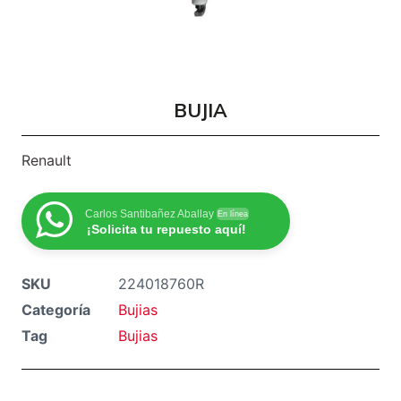
BUJIA
Renault
Carlos Santibañez Aballay
En línea
¡Solicita tu repuesto aquí!
SKU
224018760R
Categoría
Bujias
Tag
Bujias