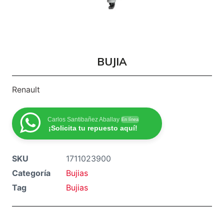
BUJIA
Renault
Carlos Santibañez Aballay
En línea
¡Solicita tu repuesto aquí!
SKU
1711023900
Categoría
Bujias
Tag
Bujias