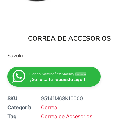
CORREA DE ACCESORIOS
Suzuki
Carlos Santibañez Aballay
En línea
¡Solicita tu repuesto aquí!
SKU
95141M68K10000
Categoría
Correa
Tag
Correa de Accesorios