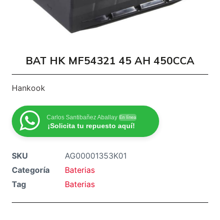
BAT HK MF54321 45 AH 450CCA
Hankook
Carlos Santibañez Aballay
En línea
¡Solicita tu repuesto aquí!
SKU
AG00001353K01
Categoría
Baterias
Tag
Baterias