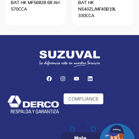
BAT HK MF56828 68 AH
BAT HK
570CCA
NS40ZL/MF40B19L
330CCA
COMPLIANCE